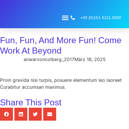
+49 (0)151-5111-5000
Fun, Fun, And More Fun! Come
Work At Beyond
anwarvoncolberg_2017
März 18, 2025
Proin gravida nisi turpis, posuere elementum leo laoreet
Curabitur accumsan maximus.
Share This Post