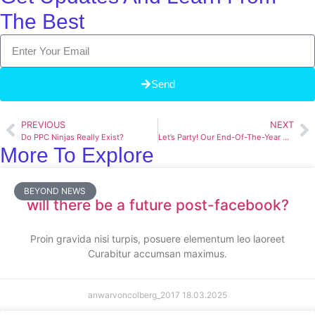
The Best
Send
PREVIOUS
NEXT
Do PPC Ninjas Really Exist?
Let’s Party! Our End-Of-The-Year Celebration
More To Explore
BEYOND NEWS
will there be a future post-facebook?
Proin gravida nisi turpis, posuere elementum leo laoreet
Curabitur accumsan maximus.
anwarvoncolberg_2017
18.03.2025