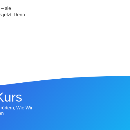
 – sie
s jetzt. Denn
Kurs
rörtern, Wie Wir
en