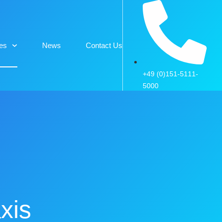
es
News
Contact Us
+49 (0)151-5111-
5000
xis