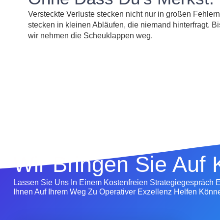
Versteckte Verluste stecken nicht nur in großen Fehlern
stecken in kleinen Abläufen, die niemand hinterfragt. Bi
wir nehmen die Scheuklappen weg.
Wir Bringen Sie Auf 
Lassen Sie Uns In Einem Kostenfreien Strategiegespräch E
Ihnen Auf Ihrem Weg Zu Operativer Exzellenz Helfen Könn