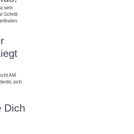
da sein
r Schritt
erfinden.
r
iegt
icht AM
denkt, sich
e Dich