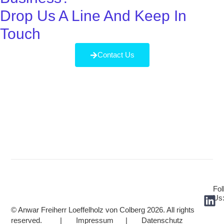
Drop Us A Line And Keep In
Touch
Contact Us
Fol
Us
© Anwar Freiherr Loeffelholz von Colberg 2026. All rights
reserved. | Impressum | Datenschutz