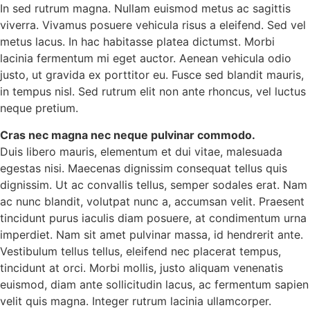
In sed rutrum magna. Nullam euismod metus ac sagittis
viverra. Vivamus posuere vehicula risus a eleifend. Sed vel
metus lacus. In hac habitasse platea dictumst. Morbi
lacinia fermentum mi eget auctor. Aenean vehicula odio
justo, ut gravida ex porttitor eu. Fusce sed blandit mauris,
in tempus nisl. Sed rutrum elit non ante rhoncus, vel luctus
neque pretium.
Cras nec magna nec neque pulvinar commodo.
Duis libero mauris, elementum et dui vitae, malesuada
egestas nisi. Maecenas dignissim consequat tellus quis
dignissim. Ut ac convallis tellus, semper sodales erat. Nam
ac nunc blandit, volutpat nunc a, accumsan velit. Praesent
tincidunt purus iaculis diam posuere, at condimentum urna
imperdiet. Nam sit amet pulvinar massa, id hendrerit ante.
Vestibulum tellus tellus, eleifend nec placerat tempus,
tincidunt at orci. Morbi mollis, justo aliquam venenatis
euismod, diam ante sollicitudin lacus, ac fermentum sapien
velit quis magna. Integer rutrum lacinia ullamcorper.