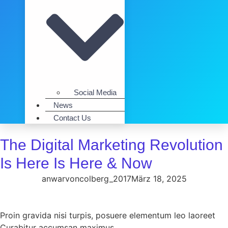
Social Media
News
Contact Us
The Digital Marketing Revolution
Is Here Is Here & Now
anwarvoncolberg_2017
März 18, 2025
Proin gravida nisi turpis, posuere elementum leo laoreet
Curabitur accumsan maximus.